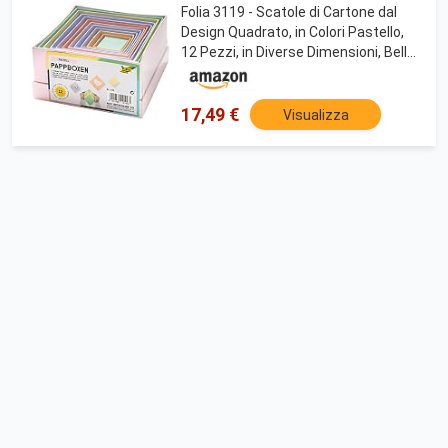
Folia 3119 - Scatole di Cartone dal
Design Quadrato, in Colori Pastello,
12 Pezzi, in Diverse Dimensioni, Bella
Confezione Regalo per Decorare e
Creare Individualmente, Ideali per
Ogni Occasione
17,49 €
Visualizza