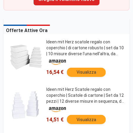
Offerte Attive Ora
Ideen mit Herz scatole regalo con
coperchio | di cartone robusto | set da 10
| 10 misure diverse l'una nell'altra, da
grandi a piccole | ideale per compleanno |
rettangolare | da 8,5 a 24 cm
16,54 €
Visualizza
Ideen mit Herz Scatole regalo con
coperchio | Scatole di cartone | Set da 12
pezzi | 12 diverse misure in sequenza, da
grande a piccola | realizzate in cartone
robusto | ideali per compleanni e
14,51 €
Visualizza