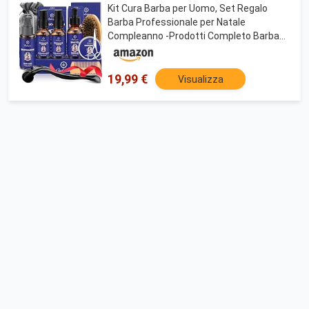
Kit Cura Barba per Uomo, Set Regalo
Barba Professionale per Natale
Compleanno -Prodotti Completo Barba
con Rullo Barba, Siero per la Crescita
Barba, Shampoo Barba, Olio, Balsamo,
Forbici Barba e altro
19,99 €
Visualizza