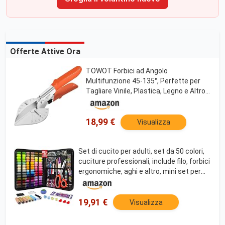
Offerte Attive Ora
TOWOT Forbici ad Angolo
Multifunzione 45-135°, Perfette per
Tagliare Vinile, Plastica, Legno e Altro,
Forbici per Mitra Regolabile con
Impugnature Ergonomiche
18,99 €
Visualizza
Set di cucito per adulti, set da 50 colori,
cuciture professionali, include filo, forbici
ergonomiche, aghi e altro, mini set per
principianti, viaggi, casa, scuola e regalo
fai-da-te
19,91 €
Visualizza