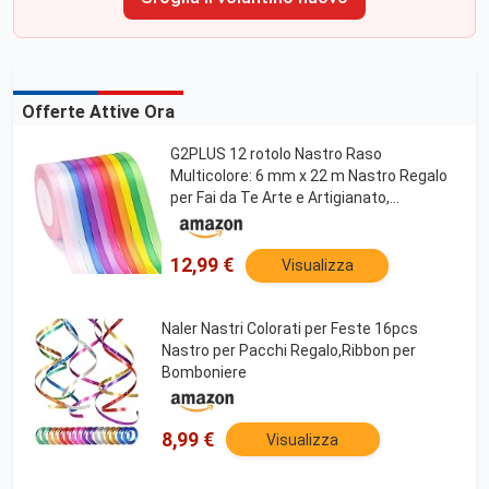
Offerte Attive Ora
G2PLUS 12 rotolo Nastro Raso
Multicolore: 6 mm x 22 m Nastro Regalo
per Fai da Te Arte e Artigianato,
Confezioni Regalo, Palloncini, Fiocchi,
Decorazione di Cerimonia Nuziale
12,99 €
Visualizza
Naler Nastri Colorati per Feste 16pcs
Nastro per Pacchi Regalo,Ribbon per
Bomboniere
8,99 €
Visualizza