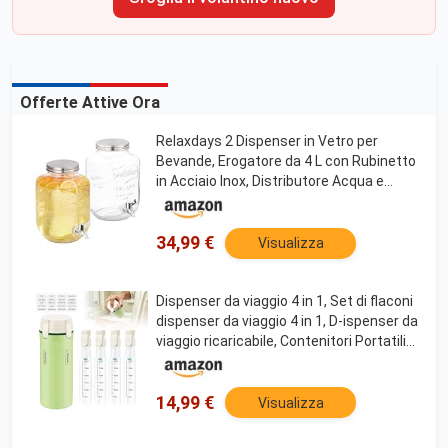
Offerte Attive Ora
Relaxdays 2 Dispenser in Vetro per
Bevande, Erogatore da 4 L con Rubinetto
in Acciaio Inox, Distributore Acqua e
Bibite
34,99 €
Visualizza
Dispenser da viaggio 4 in 1, Set di flaconi
dispenser da viaggio 4 in 1, D-ispenser da
viaggio ricaricabile, Contenitori Portatili
Ricaricabili a Prova di Perdite, Kit Viaggio
Aereo Bagaglio a Mano
14,99 €
Visualizza