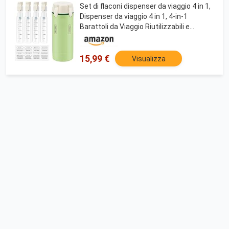
Set di flaconi dispenser da viaggio 4 in 1,
Dispenser da viaggio 4 in 1, 4-in-1
Barattoli da Viaggio Riutilizzabili e
Ricaricabili, Flaconi con Pompetta
Ricaricabili, per Shampoo, Lozioni,
Balsamo
15,99 €
Visualizza