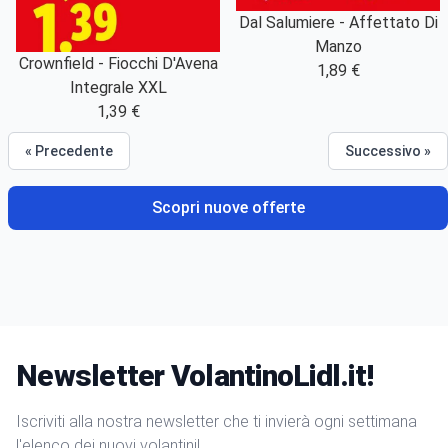
Dal Salumiere - Affettato Di
Manzo
Crownfield - Fiocchi D'Avena
1,89 €
Integrale XXL
1,39 €
« Precedente
Successivo »
Scopri nuove offerte
Newsletter VolantinoLidl.it!
Iscriviti alla nostra newsletter che ti invierà ogni settimana
l'elenco dei nuovi volantini!