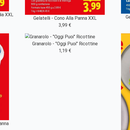
lia XXL
Ge
Gelatelli - Cono Alla Panna XXL
3,99 €
Granarolo - "Oggi Puoi" Ricottine
1,19 €
Panna