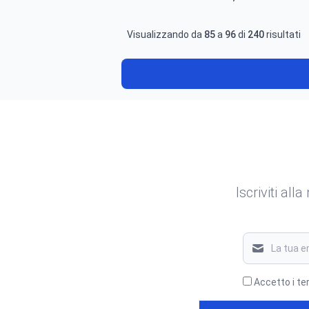
Visualizzando da
85
a
96
di
240
risultati
Iscriviti all
Accetto i te