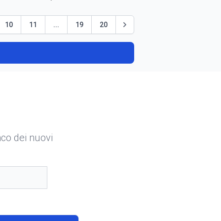
10
11
...
19
20
enco dei nuovi