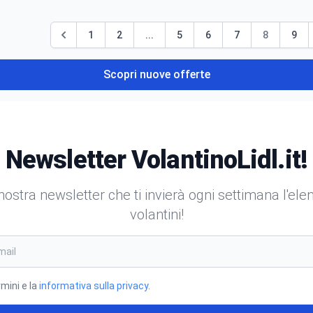
1
2
...
5
6
7
8
9
Scopri nuove offerte
Newsletter VolantinoLidl.it!
a nostra newsletter che ti invierà ogni settimana l'el
volantini!
rmini e la
informativa sulla privacy
.