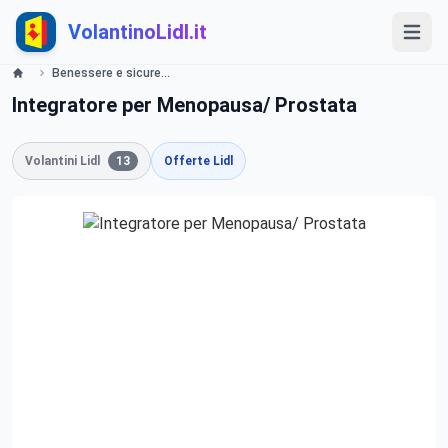
VolantinoLidl.it
Benessere e sicurezza a tutte le età Lidl
Integratore per Menopausa/ Prostata
Volantini Lidl
13
Offerte Lidl