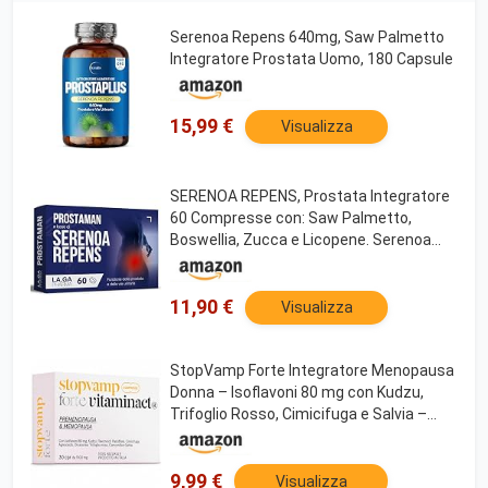
Serenoa Repens 640mg, Saw Palmetto
Integratore Prostata Uomo, 180 Capsule
15,99 €
Visualizza
SERENOA REPENS, Prostata Integratore
60 Compresse con: Saw Palmetto,
Boswellia, Zucca e Licopene. Serenoa
Repens Prostata 640mg con: Ortica,
Melograno ed Epilobio. Integratore
Prostata Formula Potente
11,90 €
Visualizza
StopVamp Forte Integratore Menopausa
Donna – Isoflavoni 80 mg con Kudzu,
Trifoglio Rosso, Cimicifuga e Salvia –
Vitamina B6 che contribuisce alla
regolazione dell’attività ormonale –
Vitaminact
9,99 €
Visualizza