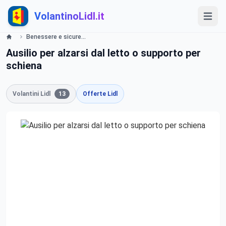
VolantinoLidl.it
Benessere e sicurezza a tutte le età Lidl
Ausilio per alzarsi dal letto o supporto per
schiena
Volantini Lidl
13
Offerte Lidl