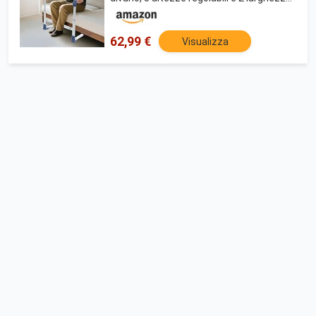
regolabili aiuto sollevamento divano,
maniglia di sicurezza con piedini
62,99 €
Visualizza