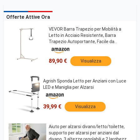
Offerte Attive Ora
VEVOR Barra Trapezio per Mobilità a
Letto in Acciaio Resistente, Barra
Trapezio Autoportante, Facile da
Installare, per Anziani Disabili, Ideale per
Ospedali, Casa di Cura e Assistenza
Domiciliare
89,90 €
Visualizza
Agrish Sponda Letto per Anziani con Luce
LED e Maniglia per Alzarsi
39,99 €
Visualizza
Aiuto per alzarsi divano/letto/toilette,
supporto per alzarsi per anziani dal
divano, 3 altezze regolabili e 2 larghezze