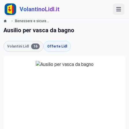
VolantinoLidl.it
Benessere e sicurezza a tutte le età Lidl
Ausilio per vasca da bagno
Volantini Lidl
16
Offerte Lidl