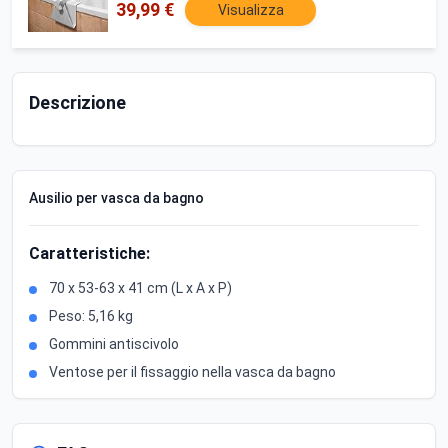
39,99 €
Visualizza
Descrizione
Ausilio per vasca da bagno
Caratteristiche:
70 x 53-63 x 41 cm (L x A x P)
Peso: 5,16 kg
Gommini antiscivolo
Ventose per il fissaggio nella vasca da bagno