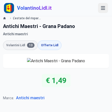
VolantinoLidl.it
L'estate del risparmio. Oltre il -50% Lidl
Antichi Maestri - Grana Padano
Antichi maestri
Volantini Lidl
13
Offerte Lidl
€ 1,49
Antichi maestri
Marca: