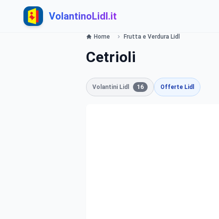
VolantinoLidl.it
Home
Frutta e Verdura Lidl
Cetrioli
Volantini Lidl
16
Offerte Lidl