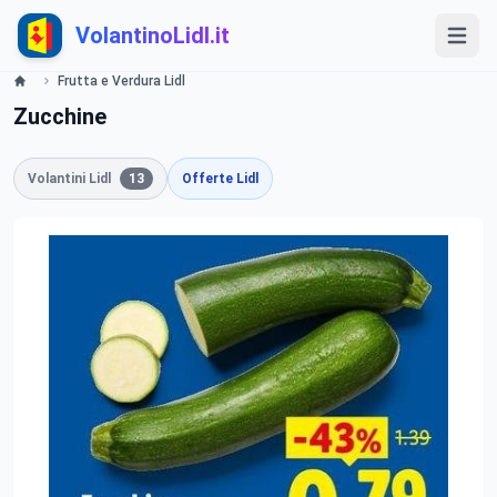
VolantinoLidl.it
Frutta e Verdura Lidl
Zucchine
Volantini Lidl
13
Offerte Lidl