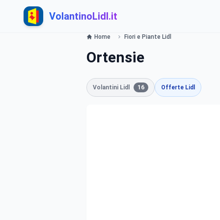
VolantinoLidl.it
Home
Fiori e Piante Lidl
Ortensie
Volantini Lidl
16
Offerte Lidl