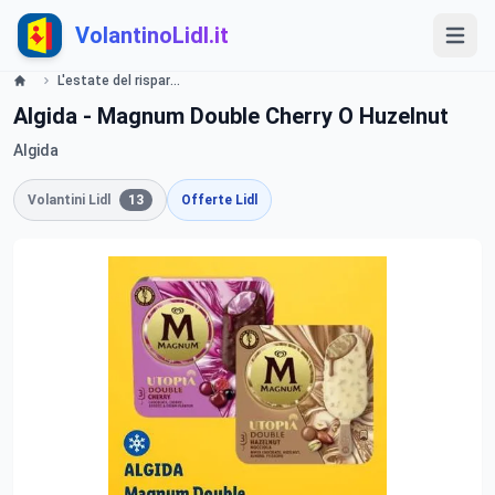
VolantinoLidl.it
L'estate del risparmio Lidl
Algida - Magnum Double Cherry O Huzelnut
Algida
Volantini Lidl
13
Offerte Lidl