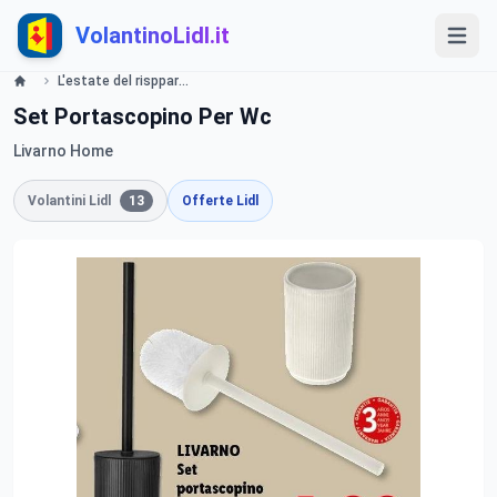
VolantinoLidl.it
L'estate del rispparmio Lidl
Set Portascopino Per Wc
Livarno Home
Volantini Lidl
13
Offerte Lidl