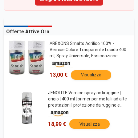
Offerte Attive Ora
AREXONS Smalto Acrilico 100% -
Vernice Colore Trasparente Lucido 400
ml, Spray Universale, Essiccazione
Rapida, Bomboletta Spray, Uso Facile
13,00 €
Visualizza
JENOLITE Vernice spray antiruggine |
grigio | 400 ml | primer per metalli ad alte
prestazioni | protezione da ruggine e
corrosione | vernice primer per auto,
radiatori, mobili da giardino e altro
18,99 €
Visualizza