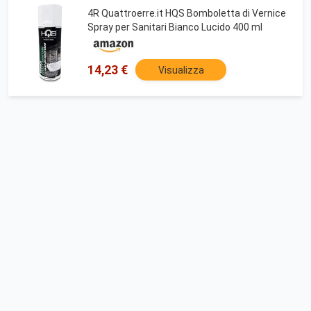
4R Quattroerre.it HQS Bomboletta di Vernice
Spray per Sanitari Bianco Lucido 400 ml
14,23 €
Visualizza