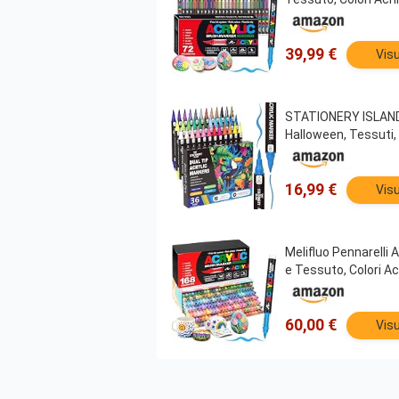
39,99 €
Visu
STATIONERY ISLAND Pe
Halloween, Tessuti, 
16,99 €
Visu
Melifluo Pennarelli 
e Tessuto, Colori Ac
60,00 €
Visu