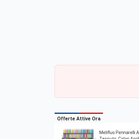
Offerte Attive Ora
Melifluo Pennarelli 
Tessuto, Colori Acri