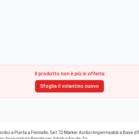
Il prodotto non è più in offerta
Sfoglia il volantino nuovo
Acrilici a Punta a Pennello, Set 72 Marker Acrilici Impermeabili a Base
lici Asciugatura Rapida per Adulti e Fai-da-Te