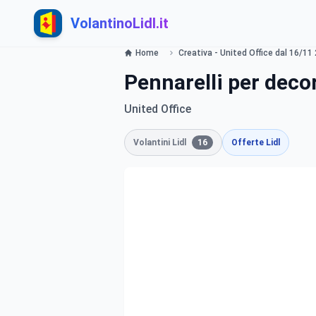
VolantinoLidl.it
Home
Creativa - United Office dal 16/11 
Pennarelli per deco
United Office
Volantini Lidl
16
Offerte Lidl