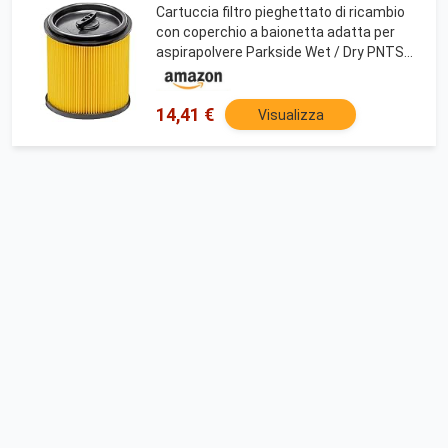
Cartuccia filtro pieghettato di ricambio
con coperchio a baionetta adatta per
aspirapolvere Parkside Wet / Dry PNTS
23E, 1250, 1300, 1400, 1500 A1, B1, B2,
B3, C1, C3, C4, D1, D3, E2, E4, F5
14,41 €
Visualizza