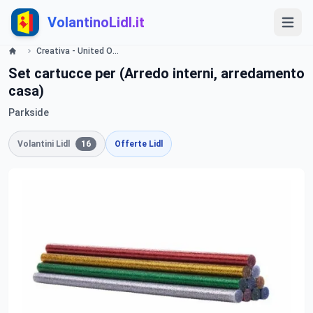
VolantinoLidl.it
Creativa - United Office dal 16/11 2015 volantino promozioni Lidl Lidl
Set cartucce per (Arredo interni, arredamento
casa)
Parkside
Volantini Lidl
16
Offerte Lidl