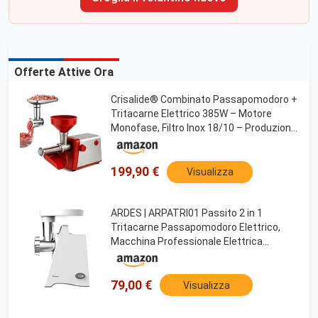
Offerte Attive Ora
Crisalide® Combinato Passapomodoro +
Tritacarne Elettrico 385W – Motore
Monofase, Filtro Inox 18/10 – Produzione
Fino a 100 kg/h – Accessorio Tritacarne
Incluso
199,90 €
Visualizza
ARDES | ARPATRI01 Passito 2 in 1
Tritacarne Passapomodoro Elettrico,
Macchina Professionale Elettrica
Spremipomodoro e Macina Carne | Filtro,
Lama e Disco in Acciaio INOX Lavabili in
Lavastoviglie
79,00 €
Visualizza