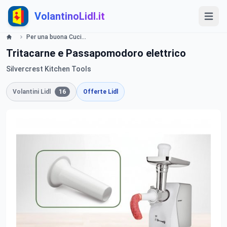
VolantinoLidl.it
Per una buona Cucina Offerte valide da lunedì 15 luglio 2019 Lidl
Tritacarne e Passapomodoro elettrico
Silvercrest Kitchen Tools
Volantini Lidl
16
Offerte Lidl