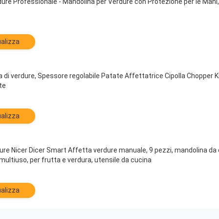
ure Professionale - Mandolina per Verdure con Protezione per le Mani,
alizza
di verdure, Spessore regolabile Patate Affettatrice Cipolla Chopper K
te
alizza
ure Nicer Dicer Smart Affetta verdure manuale, 9 pezzi, mandolina da c
multiuso, per frutta e verdura, utensile da cucina
alizza