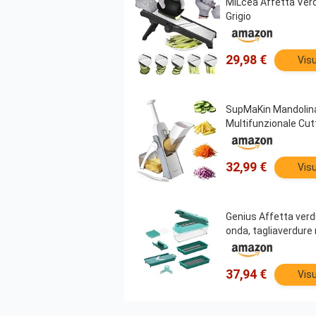
MILcea Affetta Verd
Grigio
29,98 €
Visu
SupMaKin Mandolina 
Multifunzionale Cut
32,99 €
Visu
Genius Affetta verd
onda, tagliaverdure 
37,94 €
Visu