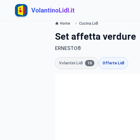
VolantinoLidl.it
Home
Cucina Lidl
Set affetta verdure
ERNESTO®
Volantini Lidl
16
Offerte Lidl