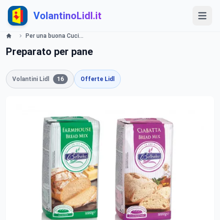
VolantinoLidl.it
Per una buona Cucina Offerte valide da lunedì 15 luglio 2019 Lidl
Preparato per pane
Volantini Lidl
16
Offerte Lidl