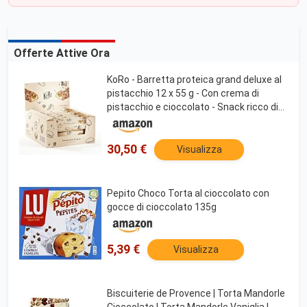
Offerte Attive Ora
KoRo - Barretta proteica grand deluxe al
pistacchio 12 x 55 g - Con crema di
pistacchio e cioccolato - Snack ricco di
proteine: 14 g per barretta - Senza
zuccheri aggiunti (contiene
edulcorante*)
30,50 €
Visualizza
Pepito Choco Torta al cioccolato con
gocce di cioccolato 135g
5,39 €
Visualizza
Biscuiterie de Provence | Torta Mandorle
Cioccolato | Torta Mandorle Vaniglia |