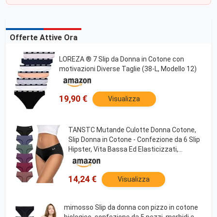
Offerte Attive Ora
LOREZA ® 7 Slip da Donna in Cotone con
motivazioni Diverse Taglie (38-L, Modello 12)
19,90 €
Visualizza
TANSTC Mutande Culotte Donna Cotone,
Slip Donna in Cotone - Confezione da 6 Slip
Hipster, Vita Bassa Ed Elasticizzati,
Traspiranti (IT, Testo, M, Regular, Regular,
Multipack X 6)
14,24 €
Visualizza
mimosso Slip da donna con pizzo in cotone
biologico, confezione da 5 pezzi, morbidi e