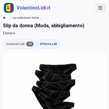
VolantinoLidl.it
La seduzione inizia con Esmara Lingerie - LIDL Catalogue - Offerte valide dal 5 febbraio 2018 Lidl
Slip da donna (Moda, abbigliamento)
Esmara
Volantini Lidl
15
Offerte Lidl