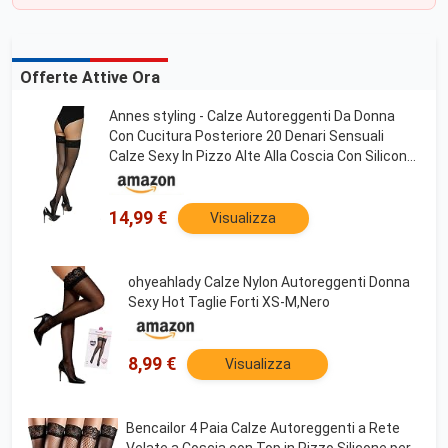
Offerte Attive Ora
Annes styling - Calze Autoreggenti Da Donna
Con Cucitura Posteriore 20 Denari Sensuali
Calze Sexy In Pizzo Alte Alla Coscia Con Silicone,
Nero TG-3/4
14,99 €
Visualizza
ohyeahlady Calze Nylon Autoreggenti Donna
Sexy Hot Taglie Forti XS-M,Nero
8,99 €
Visualizza
Bencailor 4 Paia Calze Autoreggenti a Rete
Velate a Coscia con Top in Pizzo Silicone per