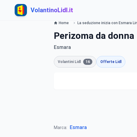
VolantinoLidl.it
Home
La seduzione inizia con Esmara Lin
Perizoma da donna 
Esmara
Volantini Lidl
16
Offerte Lidl
Esmara
Marca: