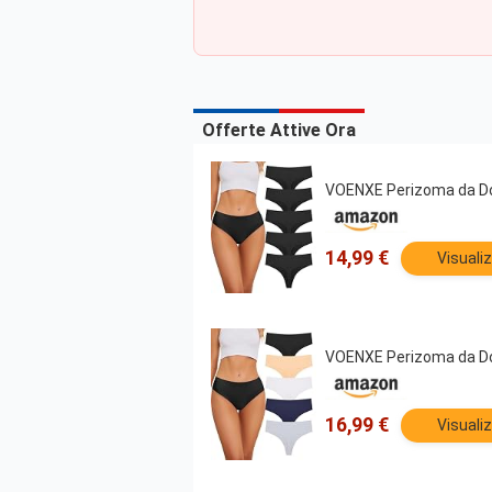
Offerte Attive Ora
VOENXE Perizoma da Do
14,99 €
Visuali
VOENXE Perizoma da Do
16,99 €
Visuali