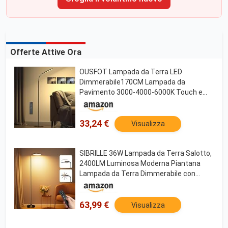
Offerte Attive Ora
OUSFOT Lampada da Terra LED
Dimmerabile170CM Lampada da
Pavimento 3000-4000-6000K Touch e
Telecomando Collo D'oca Regolabile
Piantana LED per Camera da Letto
Soggiorno Ufficio
33,24 €
Visualizza
SIBRILLE 36W Lampada da Terra Salotto,
2400LM Luminosa Moderna Piantana
Lampada da Terra Dimmerabile con
Telecomando Magnetico, 3000K-6000K
Piantana LED Lettura per Soggiorno
Letto Ufficio, Nera
63,99 €
Visualizza