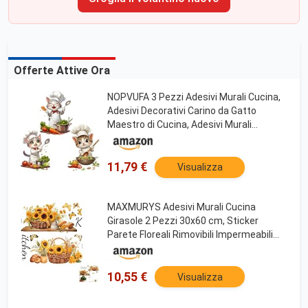
Offerte Attive Ora
NOPVUFA 3 Pezzi Adesivi Murali Cucina,
Adesivi Decorativi Carino da Gatto
Maestro di Cucina, Adesivi Murali
Bambini Decorativi, Cuoco Decorazione
per Ristorante Casa Soggiorno DIY Wall
Stickers
11,79 €
Visualizza
MAXMURYS Adesivi Murali Cucina
Girasole 2 Pezzi 30x60 cm, Sticker
Parete Floreali Rimovibili Impermeabili
per Cucina, Mobili, Piastrelle e Vetro
10,55 €
Visualizza