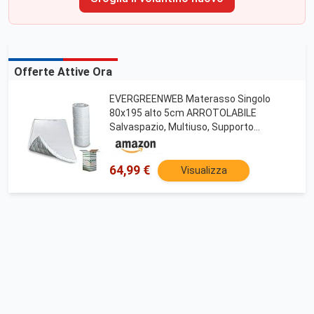
Offerte Attive Ora
EVERGREENWEB Materasso Singolo
80x195 alto 5cm ARROTOLABILE
Salvaspazio, Multiuso, Supporto
Ergonomico, Ottimo materasso da Terra
per Esercizi del Pavimento, Campeggio,
Yoga, Stretching, ABS, Pilates
64,99 €
Visualizza