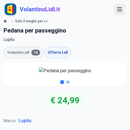
VolantinoLidl.it
Solo il meglio per i vostri bimbi Lidl
Pedana per passeggino
Lupilu
Volantini Lidl
16
Offerte Lidl
€ 24,99
Lupilu
Marca: