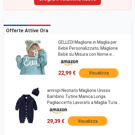
Offerte Attive Ora
GELLEDI Maglione in Maglia per
Bebè Personalizzato, Maglione
Bebè su Misura con Nome e
Monogramma Ricamati Mano, 6-
12M Ice Blue
22,99 €
Visualizza
amropi Neonato Maglione Unisex
Bambino Tutine Manica Lunga
Pagliaccetto Lavorato a Maglia Tuta
Marina, 0-3 Mesi
29,39 €
Visualizza