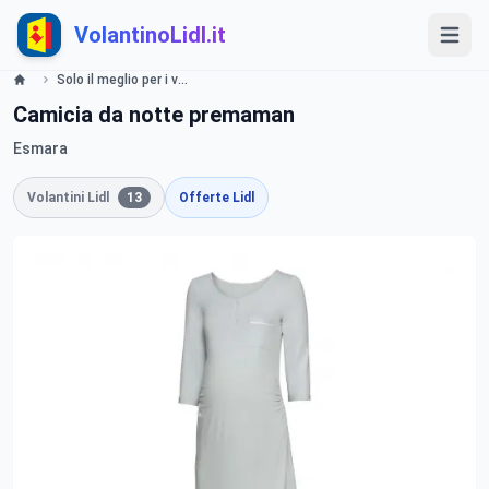
VolantinoLidl.it
Solo il meglio per i vostri bimbi Lidl
Camicia da notte premaman
Esmara
Volantini Lidl
13
Offerte Lidl