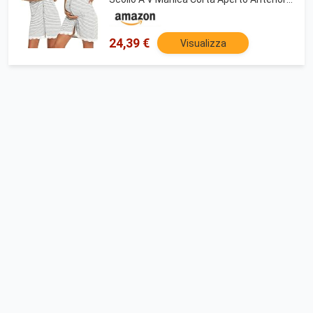
Camicia da Notte Donne Gravidanza
Strisce Grigio Chiaro M
24,39 €
Visualizza