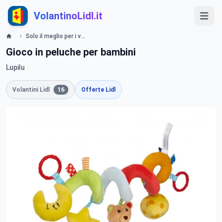
VolantinoLidl.it
Solo il meglio per i vostri bimbi Lidl
Gioco in peluche per bambini
Lupilu
Volantini Lidl
16
Offerte Lidl