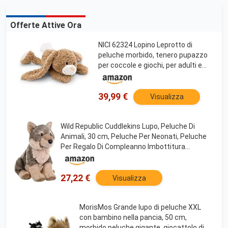
Offerte Attive Ora
NICI 62324 Lopino Leprotto di
peluche morbido, tenero pupazzo
per coccole e giochi, per adulti e
bambini, 50 cm, marrone
39,99 €
Visualizza
Wild Republic Cuddlekins Lupo, Peluche Di
Animali, 30 cm, Peluche Per Neonati, Peluche
Per Regalo Di Compleanno Imbottitura
Realizzata Partendo Da Bottiglie Riciclate
27,22 €
Visualizza
MorisMos Grande lupo di peluche XXL
con bambino nella pancia, 50 cm,
morbido peluche gigante, giocattolo di