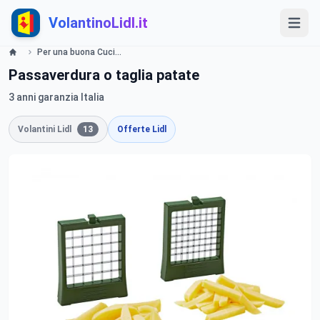
VolantinoLidl.it
Per una buona Cucina Offerte valide da lunedì 15 luglio 2019 Lidl
Passaverdura o taglia patate
3 anni garanzia Italia
Volantini Lidl
13
Offerte Lidl