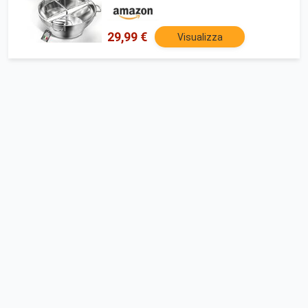
per salsa di pomodoro e purè di patate
(Acciaio inossidabile)
29,99 €
Visualizza