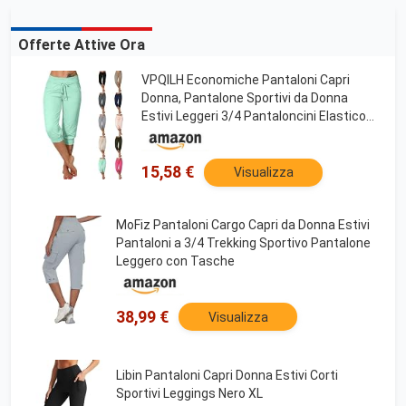
Offerte Attive Ora
VPQILH Economiche Pantaloni Capri
Donna, Pantalone Sportivi da Donna
Estivi Leggeri 3/4 Pantaloncini Elastico
con Coulisse e Tasche Pantaloncino
Comodi Pantaloni Larghi Pinocchietti
Tinta Unita Pants
15,58 €
Visualizza
MoFiz Pantaloni Cargo Capri da Donna Estivi
Pantaloni a 3/4 Trekking Sportivo Pantalone
Leggero con Tasche
38,99 €
Visualizza
Libin Pantaloni Capri Donna Estivi Corti
Sportivi Leggings Nero XL