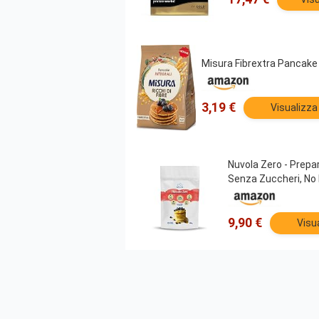
Misura Fibrextra Pancake I
3,19 €
Visualizza
Nuvola Zero - Prepa
Senza Zuccheri, No li
9,90 €
Visu