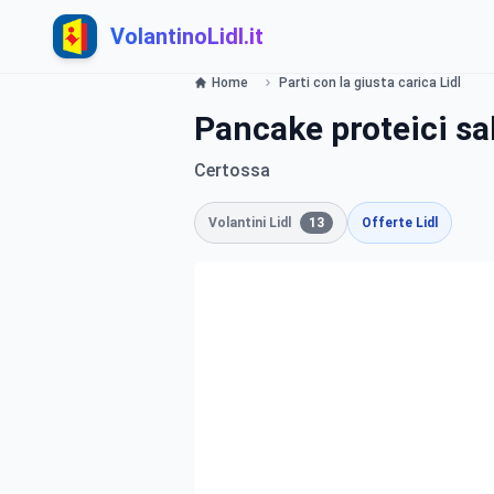
VolantinoLidl.it
Home
Parti con la giusta carica Lidl
Pancake proteici sal
Certossa
Volantini Lidl
13
Offerte Lidl