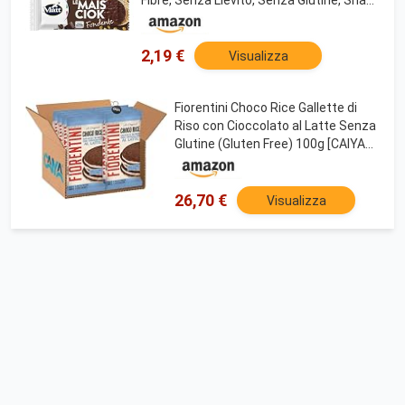
Stuzzicante e Alternativo, Confezione da
100 g
2,19 €
Visualizza
Fiorentini Choco Rice Gallette di
Riso con Cioccolato al Latte Senza
Glutine (Gluten Free) 100g [CAIYA®
BOX da 8 Confezioni]
26,70 €
Visualizza