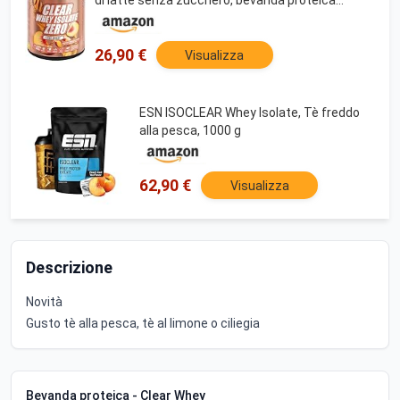
rinfrescante con 24 g di proteine per porzione
26,90 €
Visualizza
ESN ISOCLEAR Whey Isolate, Tè freddo
alla pesca, 1000 g
62,90 €
Visualizza
Descrizione
Novità
Gusto tè alla pesca, tè al limone o ciliegia
Bevanda proteica - Clear Whey