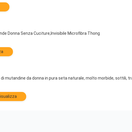
e Donna Senza Cuciture,Invisibile Microfibra Thong
za
i mutandine da donna in pura seta naturale, molto morbide, sottili, trasp
isualizza