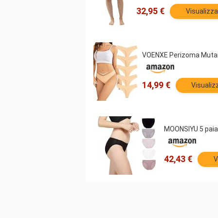
32,95 €
Visualizza
VOENXE Perizoma Mutand
14,99 €
Visualiz
MOONSIYU 5 paia d
42,43 €
V