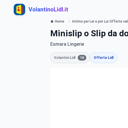
VolantinoLidl.it
Home
Intimo per Lei e per Lui Offerte val
Minislip o Slip da d
Esmara Lingerie
Volantini Lidl
16
Offerte Lidl