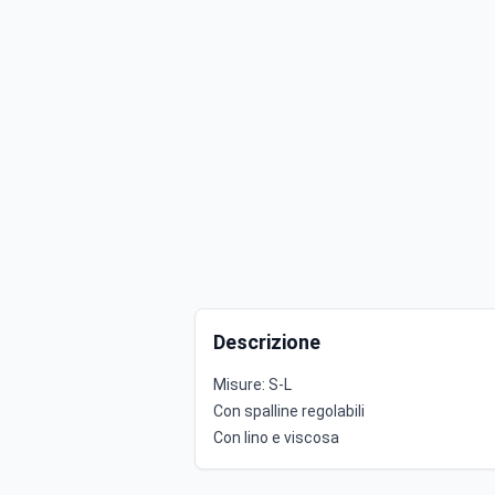
Descrizione
Misure: S-L
Con spalline regolabili
Con lino e viscosa