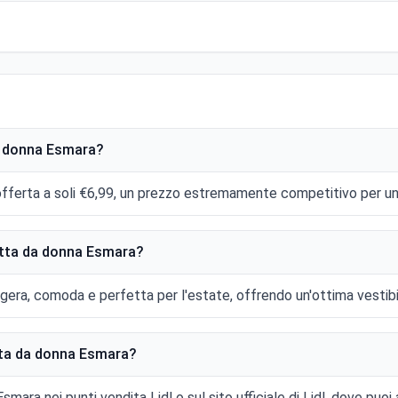
da donna Esmara?
fferta a soli €6,99, un prezzo estremamente competitivo per un 
notta da donna Esmara?
ra, comoda e perfetta per l'estate, offrendo un'ottima vestibilità
tta da donna Esmara?
mara nei punti vendita Lidl o sul sito ufficiale di Lidl, dove puoi 