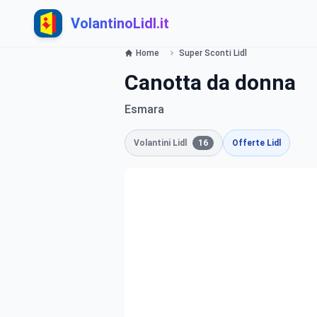
VolantinoLidl.it
Home
Super Sconti Lidl
Canotta da donna
Esmara
Volantini Lidl
16
Offerte Lidl