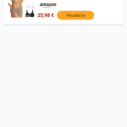
Elasticizzata, Brassiere, Top Morbido, Intimo
- Made in Italy
25,98 €
Visualizza