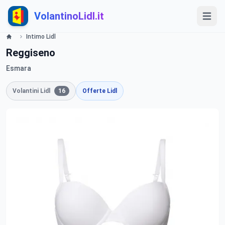
VolantinoLidl.it
Intimo Lidl
Reggiseno
Esmara
Volantini Lidl
16
Offerte Lidl