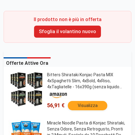
Il prodotto non è più in offerta
Sfoglia il volantino nuovo
Offerte Attive Ora
Bitters Shirataki Konjac Pasta MIX
4xSpaghetti Slim, 4xBold, 4xRiso,
4xTagliatelle - 16x390g (senza liquido
16x250g)
56,91 €
Visualizza
Miracle Noodle Pasta di Konjac Shirataki,
Senza Odore, Senza Retrogusto, Pronti
in 2 Minuti, Scatola da 10 Pacchetti Da