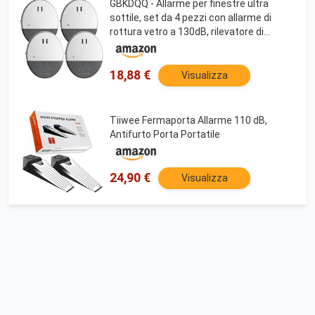
GBKDQQ - Allarme per finestre ultra
sottile, set da 4 pezzi con allarme di
rottura vetro a 130dB, rilevatore di
rottura vetro, allarme per porte e
finestre, mini sistema di allarme adesivo
con sensore
18,88 €
Visualizza
Tiiwee Fermaporta Allarme 110 dB,
Antifurto Porta Portatile
24,90 €
Visualizza