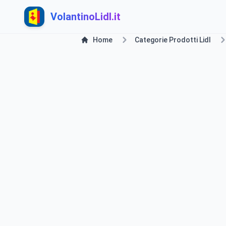
VolantinoLidl.it
Home
Categorie Prodotti Lidl