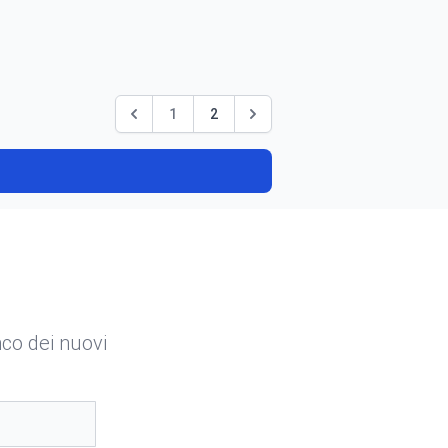
1
2
enco dei nuovi