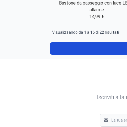
Bastone da passeggio con luce L
allarme
14,99 €
Visualizzando da
1
a
16
di
22
risultati
Iscriviti all