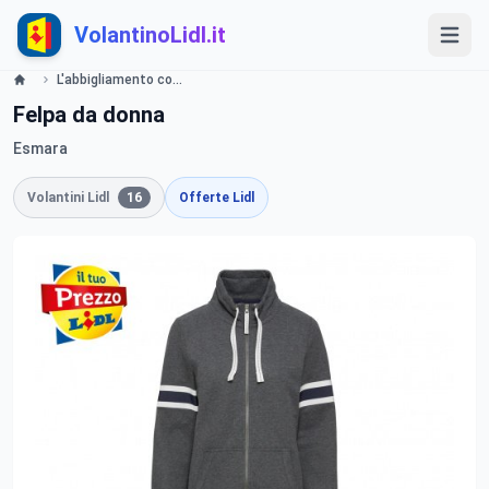
VolantinoLidl.it
L'abbigliamento comodo per grandi e bambini Lidl
Felpa da donna
Esmara
Volantini Lidl
16
Offerte Lidl