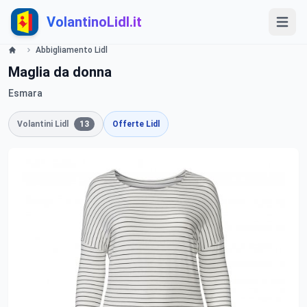
VolantinoLidl.it
Abbigliamento Lidl
Maglia da donna
Esmara
Volantini Lidl
13
Offerte Lidl