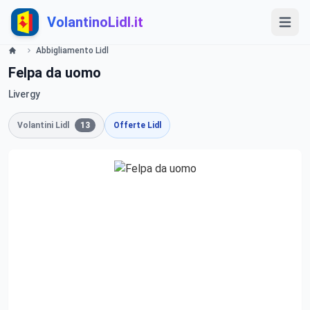
VolantinoLidl.it
Abbigliamento Lidl
Felpa da uomo
Livergy
Volantini Lidl
13
Offerte Lidl