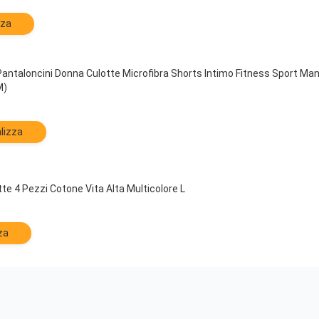
zza
Pantaloncini Donna Culotte Microfibra Shorts Intimo Fitness Sport 
M)
lizza
te 4 Pezzi Cotone Vita Alta Multicolore L
za