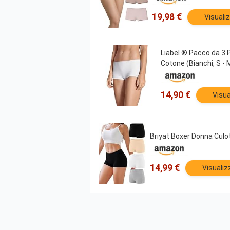
19,98 €
Visuali
Liabel ® Pacco da 3 
Cotone (Bianchi, S - 
14,90 €
Visua
Briyat Boxer Donna Culot
14,99 €
Visualiz