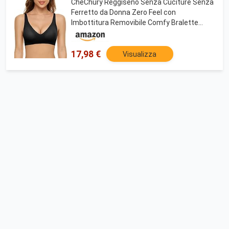
CheChury Reggiseno Senza Cuciture Senza
Ferretto da Donna Zero Feel con
Imbottitura Removibile Comfy Bralette
Reggiseno Senza Ferretto Reggiseno
Tezenis Comodo e Morbido di Base
17,98 €
Visualizza