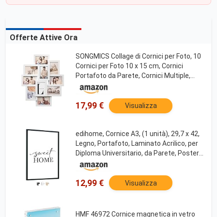
Offerte Attive Ora
SONGMICS Collage di Cornici per Foto, 10
Cornici per Foto 10 x 15 cm, Cornici
Portafoto da Parete, Cornici Multiple,
Decorazioni Murali, Bianco Nuvola
RPF20WT
17,99 €
Visualizza
edihome, Cornice A3, (1 unità), 29,7 x 42,
Legno, Portafoto, Laminato Acrilico, per
Diploma Universitario, da Parete, Poster,
Cornici, per Quadri (Nero, 1 unità)
12,99 €
Visualizza
HMF 46972 Cornice magnetica in vetro