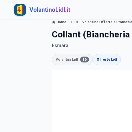
VolantinoLidl.it
Home
LIDL Volantino Offerte e Promozion
Collant (Biancheria 
Esmara
Volantini Lidl
16
Offerte Lidl