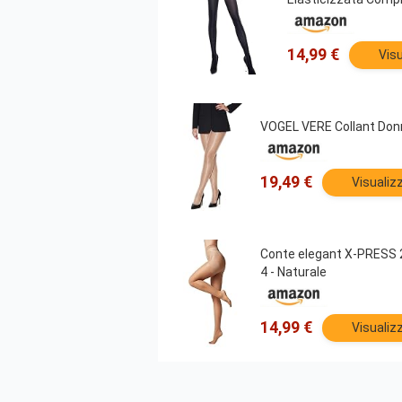
14,99 €
Visu
VOGEL VERE Collant Donn
19,49 €
Visualiz
Conte elegant X-PRESS 20
4 - Naturale
14,99 €
Visualiz